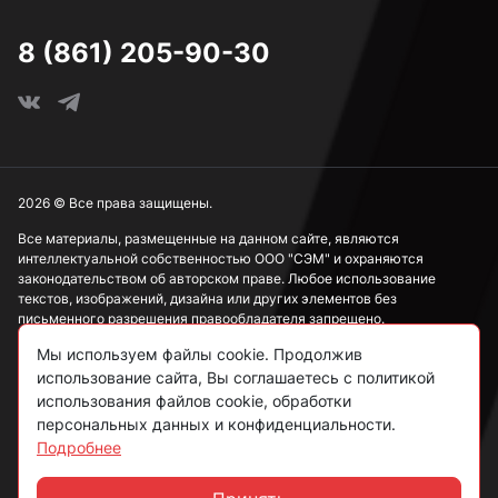
М16
8 (861) 205-90-30
М18
М20
2026 © Все права защищены.
Все материалы, размещенные на данном сайте, являются
интеллектуальной собственностью ООО "СЭМ" и охраняются
М22
законодательством об авторском праве. Любое использование
текстов, изображений, дизайна или других элементов без
письменного разрешения правообладателя запрещено.
М24
Мы используем файлы cookie. Продолжив
Информация, представленная на сайте, носит исключительно
использование сайта, Вы соглашаетесь с политикой
ознакомительный характер и не может рассматриваться как
публичная оферта в соответствии со ст. 437 ГК РФ.
использования файлов cookie, обработки
М27
персональных данных и конфиденциальности.
Подробнее
Политика конфиденциальности
Согласие на обработку данных