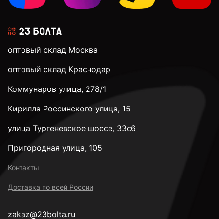
М5
оптовый склад Москва
М6
оптовый склад Краснодар
Коммунаров улица, 278/1
М8
Кирилла Россинского улица, 15
М10
улица Тургеневское шоссе, 33с6
Пригородная улица, 105
М12
Контакты
Доставка по всей России
М14
zakaz@23bolta.ru