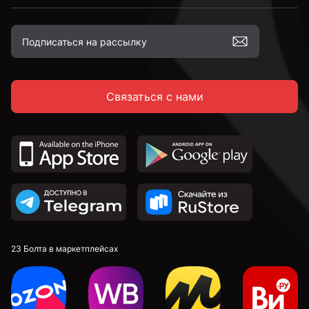
к.п. 4,8
Связаться с нами
к.п. 5,8
к.п. 8,8
к.п. 10,9
к.п. 12,9
23 Болта в маркетплейсах
М4