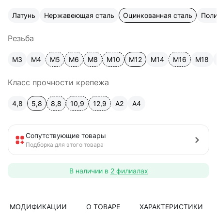
Латунь
Нержавеющая сталь
Оцинкованная сталь
Пол
Резьба
М3
М4
М5
М6
М8
М10
М12
М14
М16
М18
Класс прочности крепежа
4,8
5,8
8,8
10,9
12,9
A2
А4
Сопутствующие товары
Подборка для этого товара
В наличии в
2 филиалах
МОДИФИКАЦИИ
О ТОВАРЕ
ХАРАКТЕРИСТИКИ