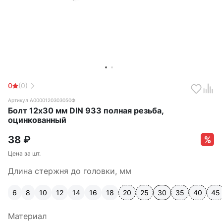
0
(0)
Артикул А0000120303050Ф
Болт 12х30 мм DIN 933 полная резьба,
оцинкованный
38
₽
Цена за шт.
Длина стержня до головки, мм
6
8
10
12
14
16
18
20
25
30
35
40
45
Материал