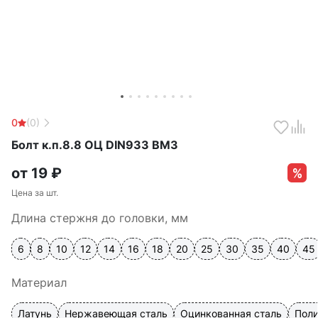
0
(0)
Болт к.п.8.8 ОЦ DIN933 ВМЗ
от
19
₽
Цена за шт.
Длина стержня до головки, мм
6
8
10
12
14
16
18
20
25
30
35
40
45
Материал
Латунь
Нержавеющая сталь
Оцинкованная сталь
Пол