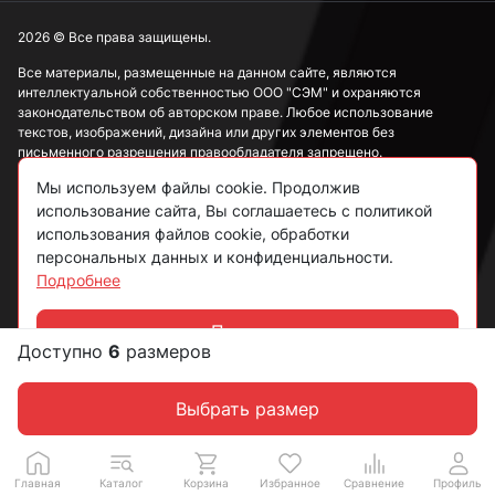
М20
2026 © Все права защищены.
Все материалы, размещенные на данном сайте, являются
интеллектуальной собственностью ООО "СЭМ" и охраняются
М22
законодательством об авторском праве. Любое использование
текстов, изображений, дизайна или других элементов без
письменного разрешения правообладателя запрещено.
М24
Мы используем файлы cookie. Продолжив
Информация, представленная на сайте, носит исключительно
использование сайта, Вы соглашаетесь с политикой
ознакомительный характер и не может рассматриваться как
публичная оферта в соответствии со ст. 437 ГК РФ.
использования файлов cookie, обработки
М27
персональных данных и конфиденциальности.
Подробнее
Политика конфиденциальности
Согласие на обработку данных
Принять
М36
Доступно
6
размеров
Чат
Пользовательское соглашение
Выбрать размер
М48
Главная
Каталог
Корзина
Избранное
Сравнение
Профиль
М10 потайные