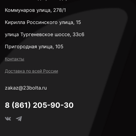
Коммунаров улица, 278/1
М8
Кирилла Россинского улица, 15
М10
улица Тургеневское шоссе, 33с6
Пригородная улица, 105
М12
Контакты
Доставка по всей России
М14
zakaz@23bolta.ru
М16
8 (861) 205-90-30
М18