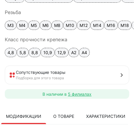
Резьба
М3
М4
М5
М6
М8
М10
М12
М14
М16
М18
Класс прочности крепежа
4,8
5,8
8,8
10,9
12,9
A2
А4
Сопутствующие товары
Подборка для этого товара
В наличии в
5 филиалах
МОДИФИКАЦИИ
О ТОВАРЕ
ХАРАКТЕРИСТИКИ