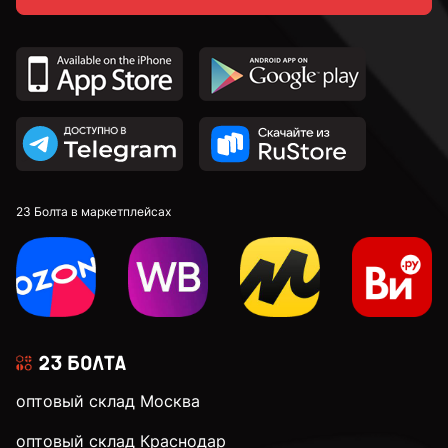
к.п. 8,8
к.п. 10,9
к.п. 12,9
23 Болта в маркетплейсах
М4
М5
оптовый склад Москва
М6
оптовый склад Краснодар