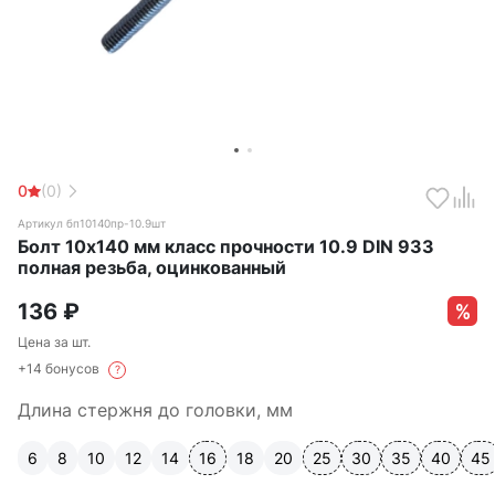
0
(0)
Артикул бп10140пр-10.9шт
Болт 10х140 мм класс прочности 10.9 DIN 933
полная резьба, оцинкованный
136
₽
Цена за шт.
+14 бонусов
?
Длина стержня до головки, мм
6
8
10
12
14
16
18
20
25
30
35
40
45