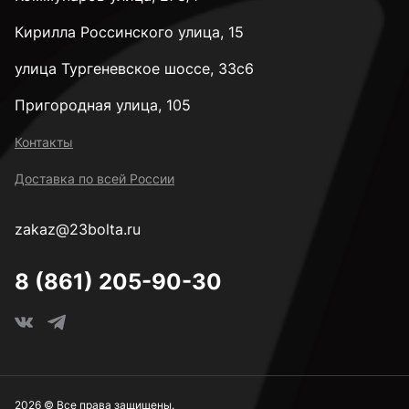
М8
Кирилла Россинского улица, 15
М10
улица Тургеневское шоссе, 33с6
Пригородная улица, 105
М12
Контакты
Доставка по всей России
М14
zakaz@23bolta.ru
М16
8 (861) 205-90-30
М18
М20
2026 © Все права защищены.