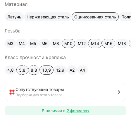
Материал
Латунь
Нержавеющая сталь
Оцинкованная сталь
Пол
Резьба
М3
М4
М5
М6
М8
М10
М12
М14
М16
М18
Класс прочности крепежа
4,8
5,8
8,8
10,9
12,9
A2
А4
Сопутствующие товары
Подборка для этого товара
В наличии в
2 филиалах