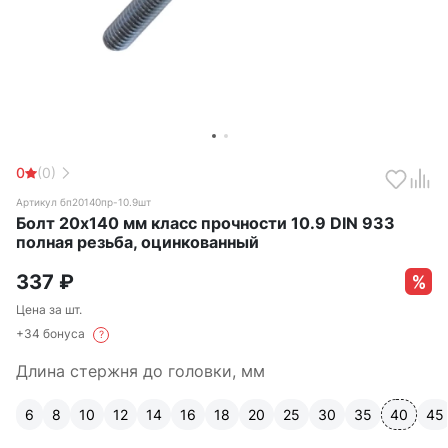
0
(0)
Артикул бп20140пр-10.9шт
Болт 20х140 мм класс прочности 10.9 DIN 933
полная резьба, оцинкованный
337
₽
Цена за шт.
+34 бонуса
?
Длина стержня до головки, мм
6
8
10
12
14
16
18
20
25
30
35
40
45