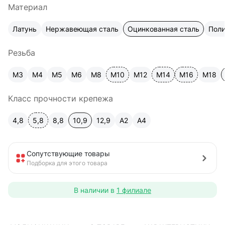
Материал
Латунь
Нержавеющая сталь
Оцинкованная сталь
Пол
Резьба
М3
М4
М5
М6
М8
М10
М12
М14
М16
М18
Класс прочности крепежа
4,8
5,8
8,8
10,9
12,9
A2
А4
Сопутствующие товары
Подборка для этого товара
В наличии в
1 филиале