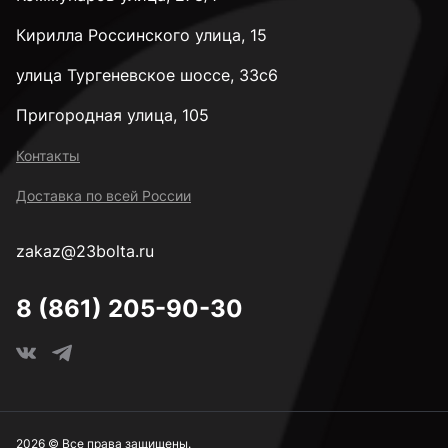
М8
Кирилла Россинского улица, 15
М10
улица Тургеневское шоссе, 33с6
Пригородная улица, 105
М12
Контакты
Доставка по всей России
М14
zakaz@23bolta.ru
М16
8 (861) 205-90-30
М18
М20
2026 © Все права защищены.