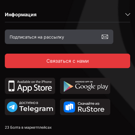
Информация
С неполной резьбой
к.п. 4,8
Связаться с нами
к.п. 5,8
к.п. 8,8
к.п. 10,9
к.п. 12,9
23 Болта в маркетплейсах