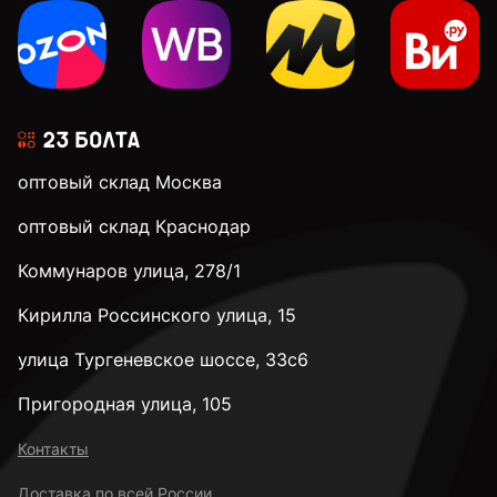
М4
М5
оптовый склад Москва
М6
оптовый склад Краснодар
Коммунаров улица, 278/1
М8
Кирилла Россинского улица, 15
М10
улица Тургеневское шоссе, 33с6
Пригородная улица, 105
М12
Контакты
Доставка по всей России