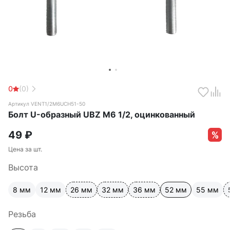
0
(0)
Артикул VENT1/2M6UCH51-50
Болт U-образный UBZ М6 1/2, оцинкованный
49
₽
Цена за шт.
Высота
8 мм
12 мм
26 мм
32 мм
36 мм
52 мм
55 мм
Резьба