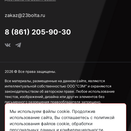
М14
zakaz@23bolta.ru
М16
8 (861) 205-90-30
М18
М20
2026 © Все права защищены.
Все материалы, размещенные на данном сайте, являются
интеллектуальной собственностью ООО "СЭМ" и охраняются
М22
законодательством об авторском праве. Любое использование
текстов, изображений, дизайна или других элементов без
письменного разрешения правообладателя запрещено.
М24
Мы используем файлы cookie. Продолжив
Информация, представленная на сайте, носит исключительно
использование сайта, Вы соглашаетесь с политикой
ознакомительный характер и не может рассматриваться как
публичная оферта в соответствии со ст. 437 ГК РФ.
использования файлов cookie, обработки
М27
персональных данных и конфиденциальности.