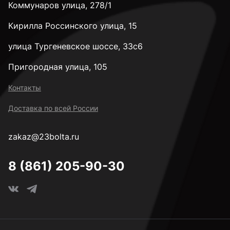
Коммунаров улица, 278/1
М8
Кирилла Россинского улица, 15
М10
улица Тургеневское шоссе, 33с6
Пригородная улица, 105
М12
Контакты
Доставка по всей России
М14
zakaz@23bolta.ru
М16
8 (861) 205-90-30
М18
М20