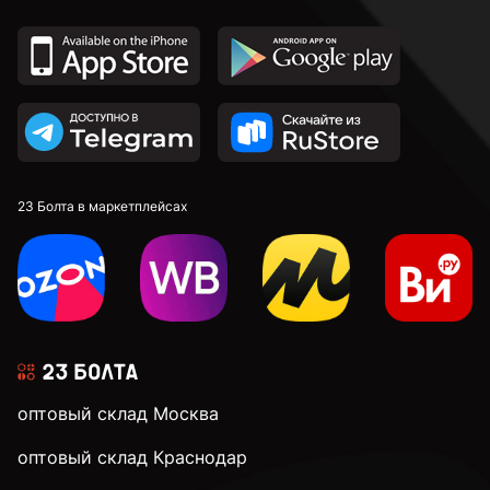
к.п. 8,8
к.п. 10,9
к.п. 12,9
23 Болта в маркетплейсах
М4
М5
оптовый склад Москва
М6
оптовый склад Краснодар