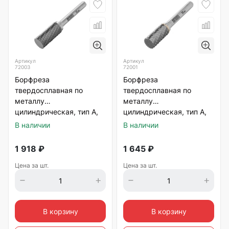
Артикул
Артикул
72003
72001
Борфреза
Борфреза
твердосплавная по
твердосплавная по
металлу
металлу
цилиндрическая, тип А,
цилиндрическая, тип А,
12 мм. Denzel
10 мм. Denzel
В наличии
В наличии
1 918
₽
1 645
₽
Цена за шт.
Цена за шт.
В корзину
В корзину