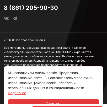
8 (861) 205-90-30
2026 © Все права защищены.
Все материалы, размещенные на данном сайте, являются
интеллектуальной собственностью ООО "СЭМ" и охраняются
законодательством об авторском праве. Любое использование
текстов, изображений, дизайна или других элементов без
письменного разрешения правообладателя запрещено.
Мы используем файлы cookie. Продолжив
Информация, представленная на сайте, носит исключительно
ознакомительный характер и не может рассматриваться как
использование сайта, Вы соглашаетесь с политикой
публичная оферта в соответствии со ст. 437 ГК РФ.
использования файлов cookie, обработки
персональных данных и конфиденциальности.
Подробнее
Политика конфиденциальности
Согласие на обработку данных
Принять