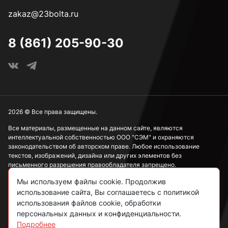
zakaz@23bolta.ru
8 (861) 205-90-30
2026 © Все права защищены.
Все материалы, размещенные на данном сайте, являются
интеллектуальной собственностью ООО "СЭМ" и охраняются
законодательством об авторском праве. Любое использование
текстов, изображений, дизайна или других элементов без
письменного разрешения правообладателя запрещено.
Мы используем файлы cookie. Продолжив
Информация, представленная на сайте, носит исключительно
ознакомительный характер и не может рассматриваться как
использование сайта, Вы соглашаетесь с политикой
публичная оферта в соответствии со ст. 437 ГК РФ.
использования файлов cookie, обработки
персональных данных и конфиденциальности.
Подробнее
Политика конфиденциальности