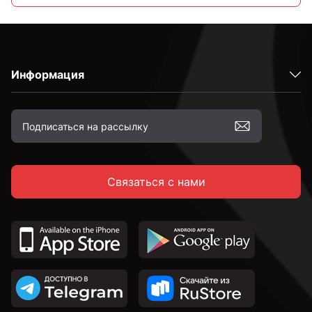
С кольцом
Информация
М4
М5
Связаться с нами
М6
М8