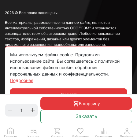
2026 © Все права защищены.
Все материалы, размещенные на данном сайте, являются
интеллектуальной собственностью ООО "СЭМ" и охраняются
законодательством об авторском праве. Любое использование
текстов, изображений, дизайна или других элементов без
письменного разрешения правообладателя запрещено.
Мы используем файлы cookie. Продолжив
Информация, представленная на сайте, носит исключительно
ознакомительный характер и не может рассматриваться как
использование сайта, Вы соглашаетесь с политикой
публичная оферта в соответствии со ст. 437 ГК РФ.
использования файлов cookie, обработки
персональных данных и конфиденциальности.
Подробнее
Политика конфиденциальности
Согласие на обработку данных
Принять
Чат
Пользовательское соглашение
В корзину
Заказать
Главная
Каталог
Корзина
Избранное
Сравнение
Профиль