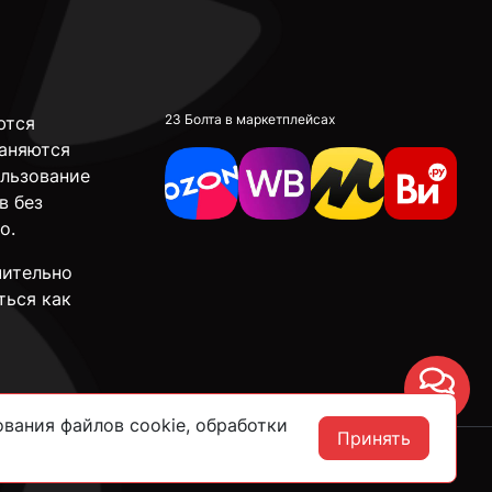
23 Болта в маркетплейсах
ются
аняются
ользование
в без
о.
чительно
ться как
Чат
вания файлов cookie, обработки
Принять