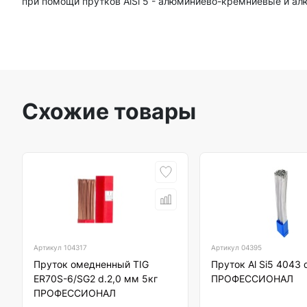
при помощи прутков AlSi 5 - алюминиево-кремниевые и а
Схожие товары
Артикул
104317
Артикул
04395
Пруток омедненный TIG
Пруток Al Si5 4043 
ER70S-6/SG2 d.2,0 мм 5кг
ПРОФЕССИОНАЛ
ПРОФЕССИОНАЛ