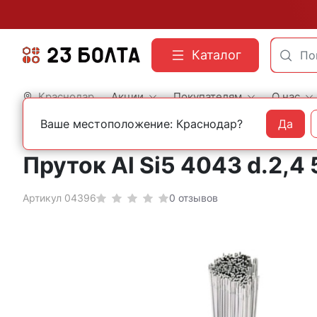
Каталог
Краснодар
Акции
Покупателям
О нас
Ваше местоположение: Краснодар?
Да
Главная
Сварочные материалы
Электроды и проволока
Пруток Al Si5 4043 d.2
Артикул 04396
0 отзывов