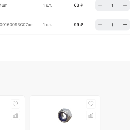
4шт
1 шт.
63 ₽
00160093G07шт
1 шт.
99 ₽