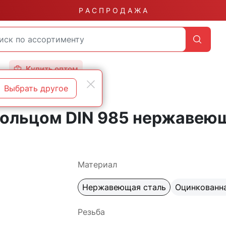
Р А С П Р О Д А Ж А
Купить оптом
Выбрать другое
DIN 985 со стопорным кольцом А2
кольцом DIN 985 нержавею
Материал
Нержавеющая сталь
Оцинкованна
Резьба