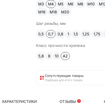
М3
М4
М5
М6
М8
М10
М1
М16
М18
М20
Шаг резьбы, мм
0,5
0,7
0,8
1
1,5
1,25
1,75
Класс прочности крепежа
5,8
8
10
A2
Сопутствующие товары
Подборка для этого товара
ХАРАКТЕРИСТИКИ
ОТЗЫВЫ
1