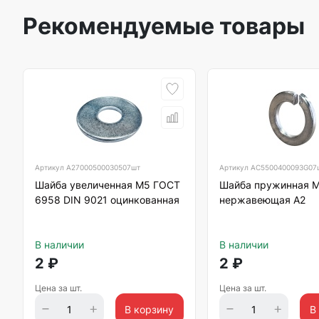
Рекомендуемые товары
Артикул
А27000500030507шт
Артикул
АС5500400093G07
Шайба увеличенная М5 ГОСТ
Шайба пружинная М
6958 DIN 9021 оцинкованная
нержавеющая А2
В наличии
В наличии
2
₽
2
₽
Цена за шт.
Цена за шт.
В корзину
В