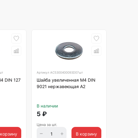
шт
Артикул
АС5300400093D07шт
4 DIN 127
Шайба увеличенная М4 DIN
9021 нержавеющая А2
В наличии
5
₽
Цена за шт.
 корзину
В корзину