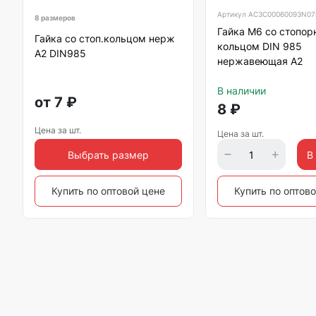
Артикул
АС3C00060093N07
8 размеров
Гайка М6 со стопо
Гайка со стоп.кольцом нерж
кольцом DIN 985
А2 DIN985
нержавеющая А2
В наличии
от
7
₽
8
₽
Цена за шт.
Цена за шт.
Выбрать размер
В
Купить по оптовой цене
Купить по оптов