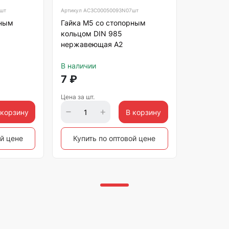
шт
Артикул
АС3C00050093N07шт
рным
Гайка М5 со стопорным
кольцом DIN 985
нержавеющая А2
В наличии
7
₽
Цена за шт.
 корзину
В корзину
ой цене
Купить по оптовой цене