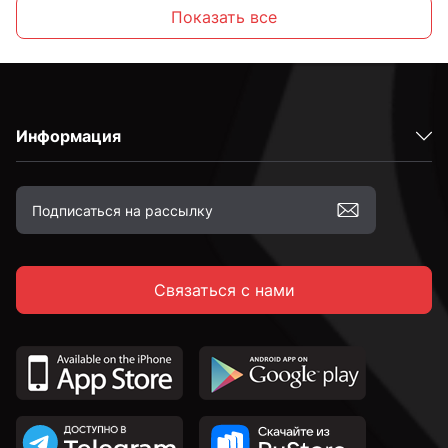
М6
Показать все
М8
Информация
М10
М12
Связаться с нами
М16