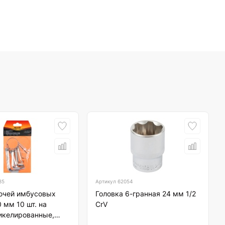
85
Артикул
62054
ючей имбусовых
Головка 6-гранная 24 мм 1/2
0 мм 10 шт. на
CrV
икелированные,