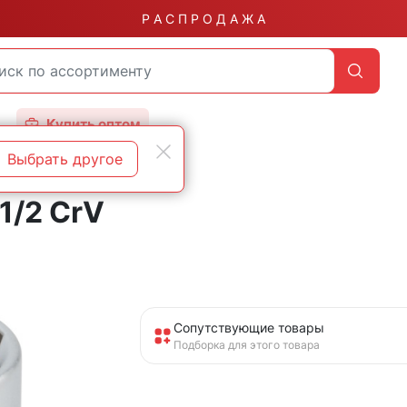
Р А С П Р О Д А Ж А
Купить оптом
Выбрать другое
1/2 CrV
Сопутствующие товары
Подборка для этого товара