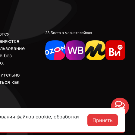
23 Болта в маркетплейсах
ются
аняются
ользование
в без
о.
чительно
ться как
Чат
вания файлов cookie, обработки
Принять