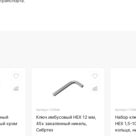
транспорта.
Артикул
12344к
Артикул
1126
нный
Ключ имбусовый HEX 12 мм,
Набор кл
ый хром
45х закаленный никель,
HEX 1,5-1
Сибртех
кольце, н