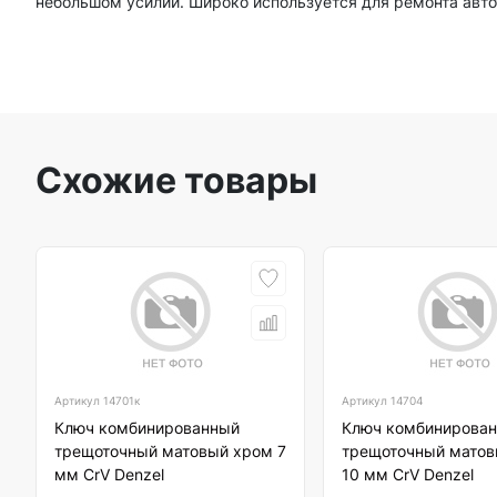
небольшом усилии. Широко используется для ремонта авто
Схожие товары
Артикул
14701к
Артикул
14704
Ключ комбинированный
Ключ комбинирова
трещоточный матовый хром 7
трещоточный матов
мм CrV Denzel
10 мм CrV Denzel