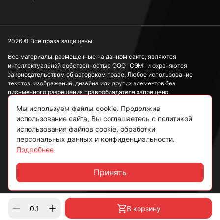
2026 © Все права защищены.
Все материалы, размещенные на данном сайте, являются
интеллектуальной собственностью ООО "СЭМ" и охраняются
законодательством об авторском праве. Любое использование
текстов, изображений, дизайна или других элементов без
письменного разрешения правообладателя запрещено.
Мы используем файлы cookie. Продолжив
Информация, представленная на сайте, носит исключительно
ознакомительный характер и не может рассматриваться как
использование сайта, Вы соглашаетесь с политикой
публичная оферта в соответствии со ст. 437 ГК РФ.
использования файлов cookie, обработки
персональных данных и конфиденциальности.
Подробнее
Политика конфиденциальности
Согласие на обработку данных
Принять
Чат
Пользовательское соглашение
В корзину