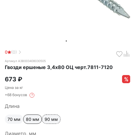
0
(0)
Артикул А3В003408030505
Гвозди ершеные 3,4х80 ОЦ черт.7811-7120
673
₽
Цена за кг
+68 бонусов
?
Длина
70 мм
80 мм
90 мм
Диаметр, мм