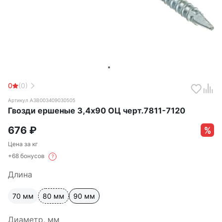
0
(0)
Артикул А3В003409030505
Гвозди ершеные 3,4х90 ОЦ черт.7811-7120
676
₽
Цена за кг
+68 бонусов
?
Длина
70 мм
80 мм
90 мм
Диаметр, мм