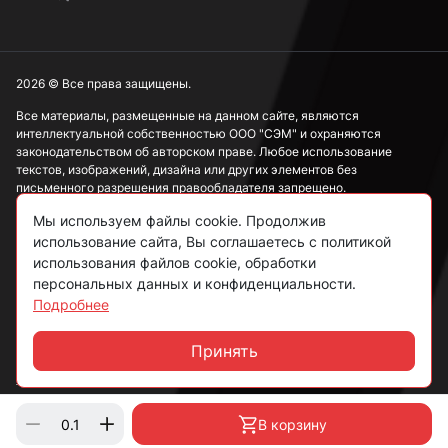
2026 © Все права защищены.
Все материалы, размещенные на данном сайте, являются
интеллектуальной собственностью ООО "СЭМ" и охраняются
законодательством об авторском праве. Любое использование
текстов, изображений, дизайна или других элементов без
письменного разрешения правообладателя запрещено.
Мы используем файлы cookie. Продолжив
Информация, представленная на сайте, носит исключительно
ознакомительный характер и не может рассматриваться как
использование сайта, Вы соглашаетесь с политикой
публичная оферта в соответствии со ст. 437 ГК РФ.
использования файлов cookie, обработки
персональных данных и конфиденциальности.
Подробнее
Политика конфиденциальности
Согласие на обработку данных
Принять
Чат
Пользовательское соглашение
В корзину