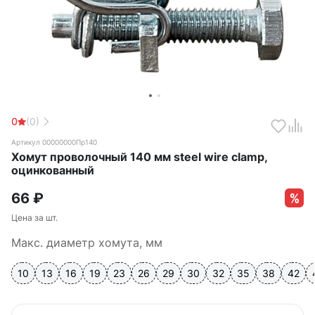
0
(0)
Артикул 00000000Пр140
Хомут проволочный 140 мм steel wire clamp,
оцинкованный
66
₽
Цена за шт.
Макс. диаметр хомута, мм
10
13
16
19
23
26
29
30
32
35
38
42