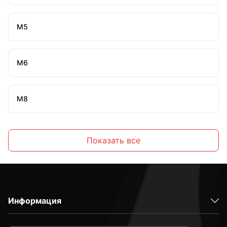
М5
М6
М8
М10
Показать все
Информация