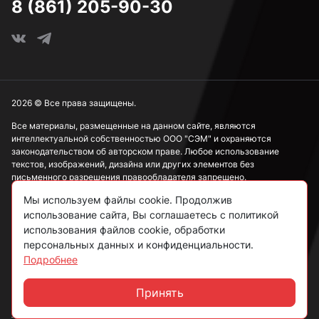
8 (861) 205-90-30
2026 © Все права защищены.
Все материалы, размещенные на данном сайте, являются
интеллектуальной собственностью ООО "СЭМ" и охраняются
законодательством об авторском праве. Любое использование
текстов, изображений, дизайна или других элементов без
письменного разрешения правообладателя запрещено.
Мы используем файлы cookie. Продолжив
Информация, представленная на сайте, носит исключительно
использование сайта, Вы соглашаетесь с политикой
ознакомительный характер и не может рассматриваться как
публичная оферта в соответствии со ст. 437 ГК РФ.
использования файлов cookie, обработки
персональных данных и конфиденциальности.
Подробнее
Политика конфиденциальности
Согласие на обработку данных
Принять
Чат
Пользовательское соглашение