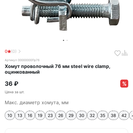
0
(0)
Артикул 00000000Пр76
Хомут проволочный 76 мм steel wire clamp,
оцинкованный
36
₽
Цена за шт.
Макс. диаметр хомута, мм
10
13
16
19
23
26
29
30
32
35
38
42