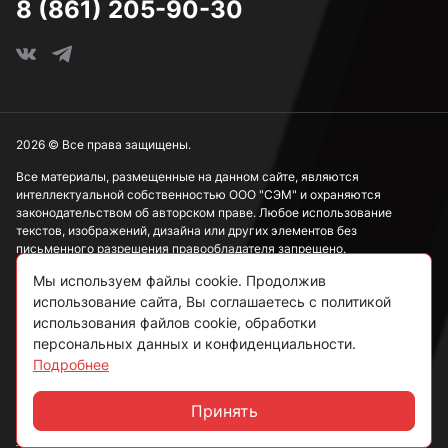
8 (861) 205-90-30
2026 © Все права защищены.
Все материалы, размещенные на данном сайте, являются
интеллектуальной собственностью ООО "СЭМ" и охраняются
законодательством об авторском праве. Любое использование
текстов, изображений, дизайна или других элементов без
письменного разрешения правообладателя запрещено.
Мы используем файлы cookie. Продолжив
Информация, представленная на сайте, носит исключительно
использование сайта, Вы соглашаетесь с политикой
ознакомительный характер и не может рассматриваться как
публичная оферта в соответствии со ст. 437 ГК РФ.
использования файлов cookie, обработки
персональных данных и конфиденциальности.
Подробнее
Политика конфиденциальности
Согласие на обработку данных
Принять
Чат
Пользовательское соглашение