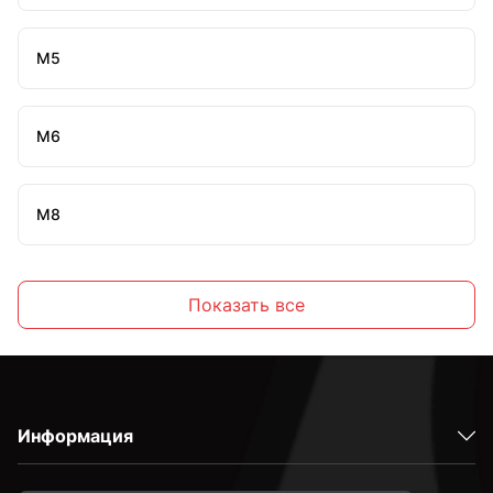
М5
М6
М8
М10
Показать все
Информация