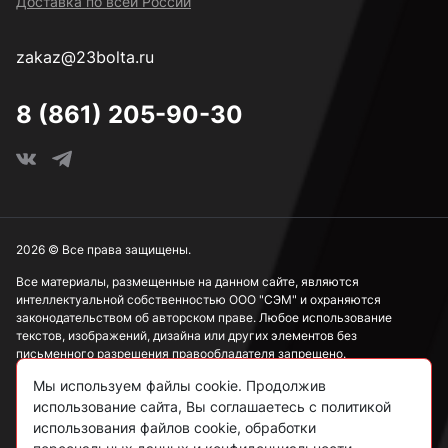
Доставка по всей России
zakaz@23bolta.ru
8 (861) 205-90-30
2026 © Все права защищены.
Все материалы, размещенные на данном сайте, являются
интеллектуальной собственностью ООО "СЭМ" и охраняются
законодательством об авторском праве. Любое использование
текстов, изображений, дизайна или других элементов без
письменного разрешения правообладателя запрещено.
Мы используем файлы cookie. Продолжив
Информация, представленная на сайте, носит исключительно
ознакомительный характер и не может рассматриваться как
использование сайта, Вы соглашаетесь с политикой
публичная оферта в соответствии со ст. 437 ГК РФ.
использования файлов cookie, обработки