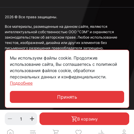
2026 © Все права защищены.
Все материалы, размещенные на данном сайте, являются
интеллектуальной собственностью ООО "СЭМ" и охраняются
законодательством об авторском праве. Любое использование
текстов, изображений, дизайна или других элементов без
письменного разрешения правообладателя запрещено.
Мы используем файлы cookie. Продолжив
Информация, представленная на сайте, носит исключительно
ознакомительный характер и не может рассматриваться как
использование сайта, Вы соглашаетесь с политикой
публичная оферта в соответствии со ст. 437 ГК РФ.
использования файлов cookie, обработки
персональных данных и конфиденциальности.
Подробнее
Политика конфиденциальности
Согласие на обработку данных
Принять
Чат
Пользовательское соглашение
В корзину