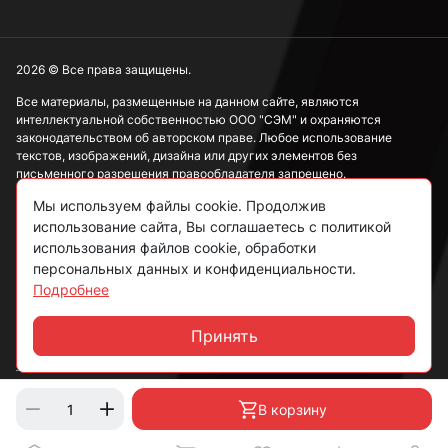
2026 © Все права защищены.
Все материалы, размещенные на данном сайте, являются
интеллектуальной собственностью ООО "СЭМ" и охраняются
законодательством об авторском праве. Любое использование
текстов, изображений, дизайна или других элементов без
письменного разрешения правообладателя запрещено.
Мы используем файлы cookie. Продолжив
Информация, представленная на сайте, носит исключительно
использование сайта, Вы соглашаетесь с политикой
ознакомительный характер и не может рассматриваться как
публичная оферта в соответствии со ст. 437 ГК РФ.
использования файлов cookie, обработки
персональных данных и конфиденциальности.
Подробнее
Политика конфиденциальности
Согласие на обработку данных
Принять
Чат
Пользовательское соглашение
В корзину