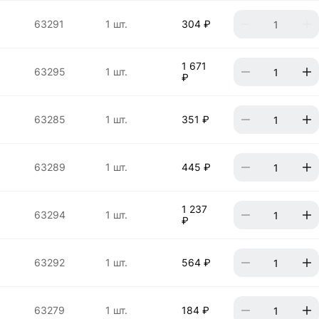
63291
1 шт.
304 ₽
1 671
63295
1 шт.
₽
63285
1 шт.
351 ₽
63289
1 шт.
445 ₽
1 237
63294
1 шт.
₽
63292
1 шт.
564 ₽
63279
1 шт.
184 ₽