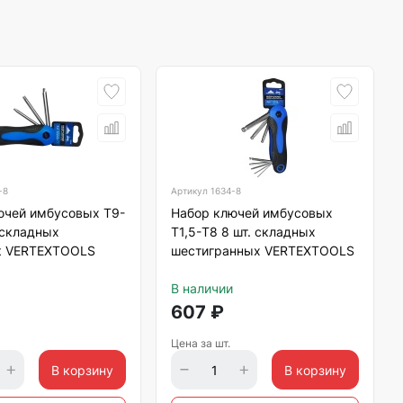
-8
Артикул
1634-8
ючей имбусовых T9-
Набор ключей имбусовых
 складных
T1,5-Т8 8 шт. складных
к VERTEXTOOLS
шестигранных VERTEXTOOLS
В наличии
607
₽
Цена за шт.
В корзину
В корзину