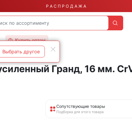
Р А С П Р О Д А Ж А
Купить оптом
Выбрать другое
иленный Гранд, 16 мм. CrV
Сопутствующие товары
Подборка для этого товара