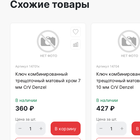
Схожие товары
Артикул
14701к
Артикул
14704
Ключ комбинированный
Ключ комбинирова
трещоточный матовый хром 7
трещоточный матов
мм CrV Denzel
10 мм CrV Denzel
В наличии
В наличии
360
₽
427
₽
Цена за шт.
Цена за шт.
В корзину
В