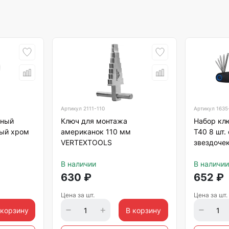
Артикул
2111-110
Артикул
1635
нный
Ключ для монтажа
Набор кл
ый хром
американок 110 мм
Т40 8 шт.
VERTEXTOOLS
звездоче
В наличии
В наличии
630
₽
652
₽
Цена за шт.
Цена за шт.
 корзину
В корзину