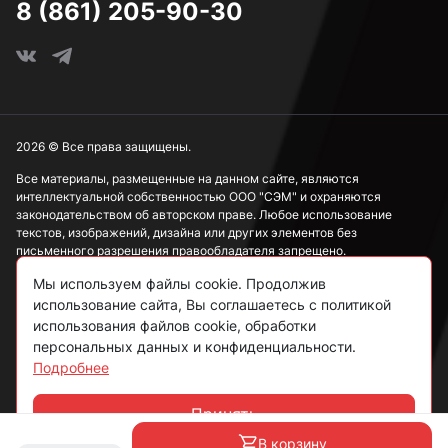
8 (861) 205-90-30
2026 © Все права защищены.
Все материалы, размещенные на данном сайте, являются
интеллектуальной собственностью ООО "СЭМ" и охраняются
законодательством об авторском праве. Любое использование
текстов, изображений, дизайна или других элементов без
письменного разрешения правообладателя запрещено.
Мы используем файлы cookie. Продолжив
Информация, представленная на сайте, носит исключительно
ознакомительный характер и не может рассматриваться как
использование сайта, Вы соглашаетесь с политикой
публичная оферта в соответствии со ст. 437 ГК РФ.
использования файлов cookie, обработки
персональных данных и конфиденциальности.
Подробнее
Политика конфиденциальности
Согласие на обработку данных
Принять
Чат
Пользовательское соглашение
В корзину