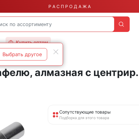
Р А С П Р О Д А Ж А
Купить оптом
Выбрать другое
афелю, алмазная с центрир
Сопутствующие товары
Подборка для этого товара