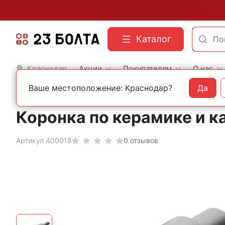
Каталог
Краснодар
Акции
Покупателям
О нас
Ваше местоположение: Краснодар?
Да
Главная
Оснастка
Коронки для дрели
Коронка по керамике и к
Артикул 400018
0 отзывов