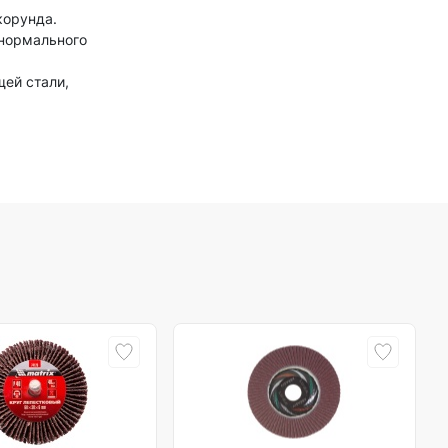
корунда.
 нормального
щей стали,