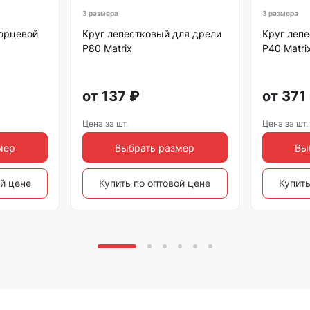
3 размера
3 размера
торцевой
Круг лепестковый для дрели
Круг леп
Р80 Matrix
Р40 Matri
от
137
₽
от
371
Цена за шт.
Цена за шт.
мер
Выбрать размер
Вы
ой цене
Купить по оптовой цене
Купить