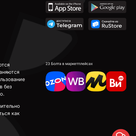
23 Болта в маркетплейсах
ются
аняются
ользование
в без
о.
чительно
ться как