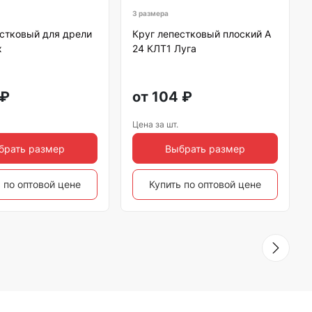
3 размера
естковый для дрели
Круг лепестковый плоский A
x
24 КЛТ1 Луга
₽
от
104
₽
Цена за шт.
брать размер
Выбрать размер
 по оптовой цене
Купить по оптовой цене