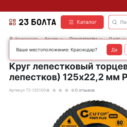
Каталог
Краснодар
Акции
Покупателям
О нас
Ваше местоположение: Краснодар?
Да
Главная
Оснастка
Абразивные материалы
Круги лепестковые КЛТ
Круг лепестковый торцев
лепестков) 125х22,2 мм 
Артикул 72-125100
0 отзывов