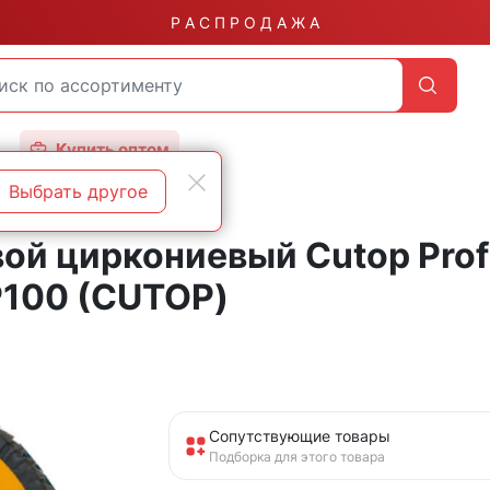
Р А С П Р О Д А Ж А
Купить оптом
Выбрать другое
ой циркониевый Cutop Profi
Р100 (CUTOP)
Сопутствующие товары
Подборка для этого товара