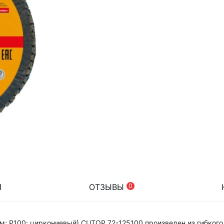
И
ОТЗЫВЫ
0
мм; Р100; циркониевый) CUTOP 72-125100 произведен из гибкого