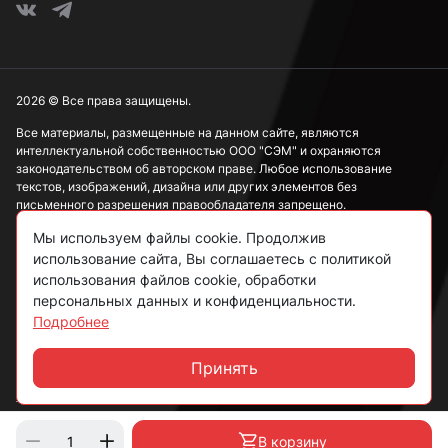
2026 © Все права защищены.
Все материалы, размещенные на данном сайте, являются
интеллектуальной собственностью ООО "СЭМ" и охраняются
законодательством об авторском праве. Любое использование
текстов, изображений, дизайна или других элементов без
письменного разрешения правообладателя запрещено.
Мы используем файлы cookie. Продолжив
Информация, представленная на сайте, носит исключительно
ознакомительный характер и не может рассматриваться как
использование сайта, Вы соглашаетесь с политикой
публичная оферта в соответствии со ст. 437 ГК РФ.
использования файлов cookie, обработки
персональных данных и конфиденциальности.
Подробнее
Политика конфиденциальности
Согласие на обработку данных
Принять
Чат
Пользовательское соглашение
В корзину