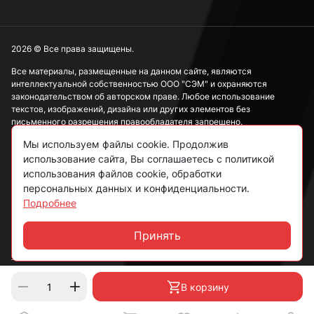
2026 © Все права защищены.
Все материалы, размещенные на данном сайте, являются
интеллектуальной собственностью ООО "СЭМ" и охраняются
законодательством об авторском праве. Любое использование
текстов, изображений, дизайна или других элементов без
письменного разрешения правообладателя запрещено.
Мы используем файлы cookie. Продолжив
Информация, представленная на сайте, носит исключительно
использование сайта, Вы соглашаетесь с политикой
ознакомительный характер и не может рассматриваться как
публичная оферта в соответствии со ст. 437 ГК РФ.
использования файлов cookie, обработки
персональных данных и конфиденциальности.
Подробнее
Политика конфиденциальности
Согласие на обработку данных
Принять
Чат
Пользовательское соглашение
В корзину