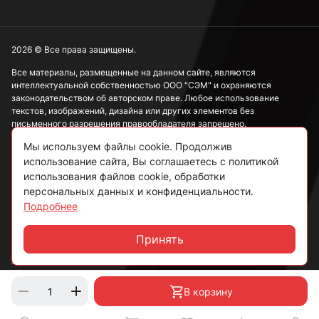
2026 © Все права защищены.
Все материалы, размещенные на данном сайте, являются
интеллектуальной собственностью ООО "СЭМ" и охраняются
законодательством об авторском праве. Любое использование
текстов, изображений, дизайна или других элементов без
письменного разрешения правообладателя запрещено.
Мы используем файлы cookie. Продолжив
Информация, представленная на сайте, носит исключительно
использование сайта, Вы соглашаетесь с политикой
ознакомительный характер и не может рассматриваться как
публичная оферта в соответствии со ст. 437 ГК РФ.
использования файлов cookie, обработки
персональных данных и конфиденциальности.
Подробнее
Политика конфиденциальности
Согласие на обработку данных
Принять
Чат
Пользовательское соглашение
В корзину