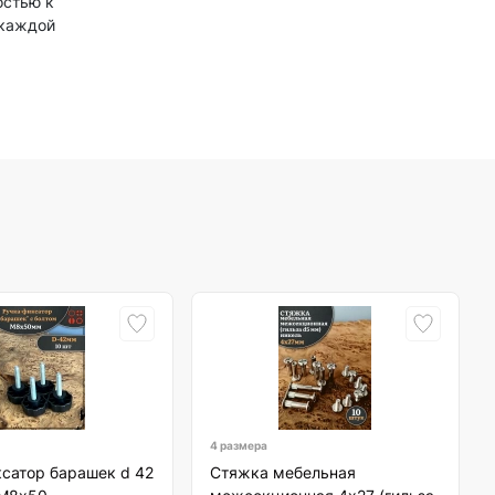
остью к
 каждой
4 размера
сатор барашек d 42
Стяжка мебельная