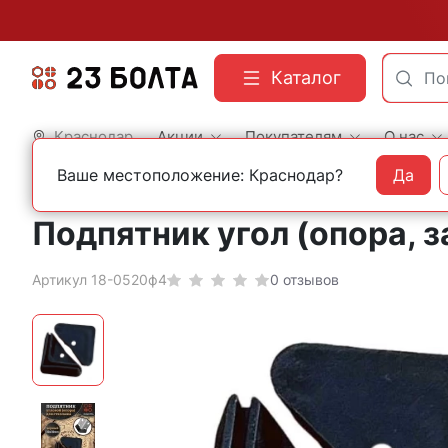
Каталог
Краснодар
Акции
Покупателям
О нас
Ваше местоположение: Краснодар?
Да
Главная
Фасованный крепеж
Мебельный крепеж
Подпятник угол (опора, 
Артикул 18-0520ф4
0 отзывов