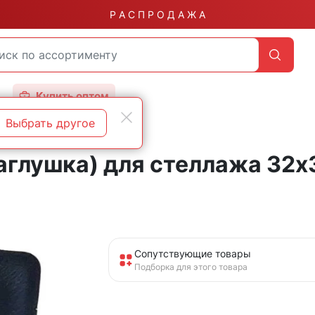
Р А С П Р О Д А Ж А
Купить оптом
Выбрать другое
заглушка) для стеллажа 32
Сопутствующие товары
Подборка для этого товара