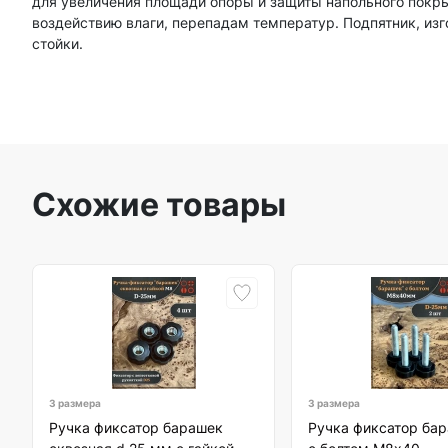
для увеличения площади опоры и защиты напольного покры
воздействию влаги, перепадам температур. Подпятник, изг
стойки.
Схожие товары
3 размера
3 размера
Ручка фиксатор барашек
Ручка фиксатор бар