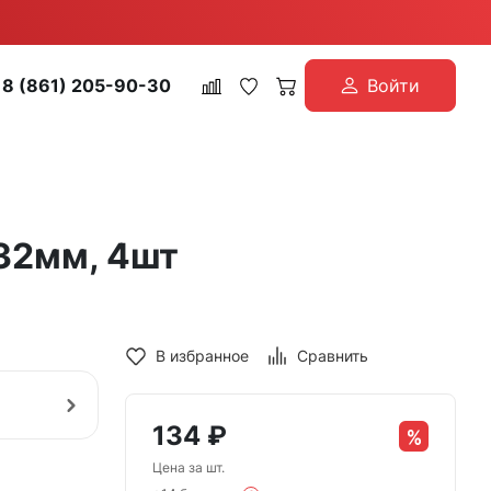
8 (861) 205-90-30
Войти
х32мм, 4шт
В избранное
Сравнить
134
₽
Цена за шт.