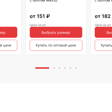
с болтом М8х20
с болтом
от
151
₽
от
182
Цена за шт.
Цена за шт.
мер
Выбрать размер
Вы
ой цене
Купить по оптовой цене
Купить