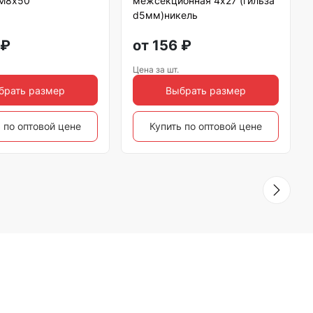
 М8х50
межсекционная 4х27 (гильза
d5мм)никель
₽
от
156
₽
Цена за шт.
брать размер
Выбрать размер
 по оптовой цене
Купить по оптовой цене