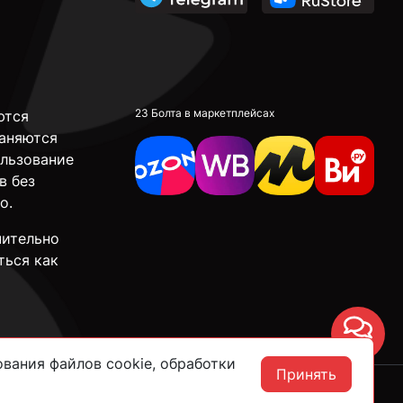
23 Болта в маркетплейсах
ются
аняются
ользование
в без
о.
чительно
ться как
Чат
вания файлов cookie, обработки
Принять