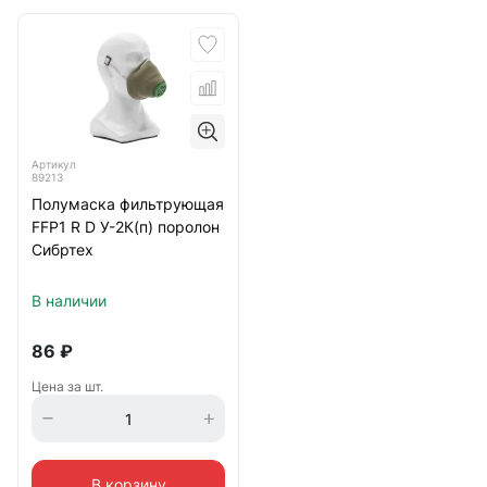
Артикул
89213
Полумаска фильтрующая
FFP1 R D У-2К(п) поролон
Сибртех
В наличии
86
₽
Цена за шт.
В корзину