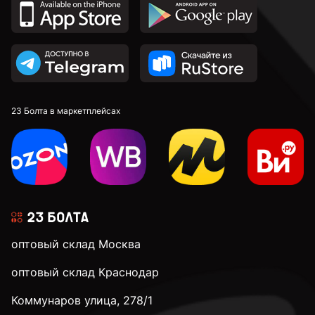
С крестовой головкой
По дереву
С полной резьбой
23 Болта в маркетплейсах
3 мм
3,2 мм
оптовый склад Москва
3,5 мм
оптовый склад Краснодар
Коммунаров улица, 278/1
3,9 мм