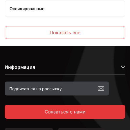
Оксидированные
Желтопассированные
Показать все
С шестигранной головкой
Информация
С полукруглой головкой
С потайной головкой
Связаться с нами
С тарельчатой головкой