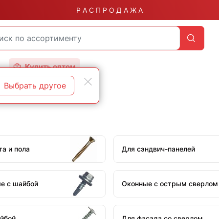
Р А С П Р О Д А Ж А
Купить оптом
Выбрать другое
та и пола
Для сэндвич-панелей
е с шайбой
Оконные с острым сверлом
йбой
Для фасада со сверлом