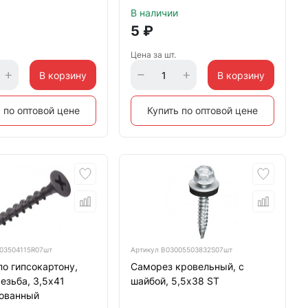
В наличии
5
₽
Цена за шт.
В корзину
В корзину
 по оптовой цене
Купить по оптовой цене
03504115R07шт
Артикул
B03005503832S07шт
о гипсокартону,
Саморез кровельный, с
езьба, 3,5х41
шайбой, 5,5х38 ST
ованный