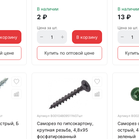
В наличии
В наличии
2
₽
13
₽
Цена за шт.
Цена за шт.
 корзину
В корзину
ой цене
Купить по оптовой цене
Купить
шт
Артикул
B00104809511N07шт
Артикул
B002
стрый, Б
Саморез по гипсокартону,
Саморез 
крупная резьба, 4,8х95
острый, 
фосфатированный
зеленый