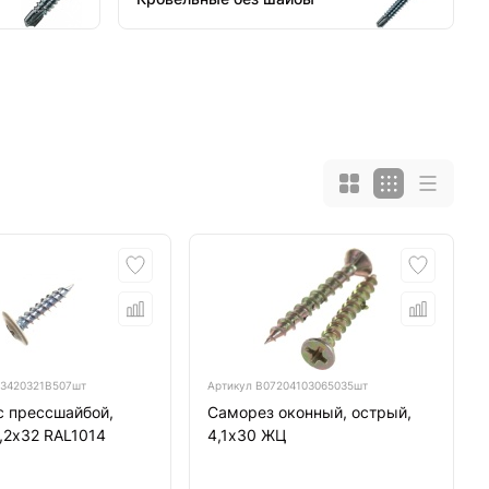
3420321B507шт
Артикул
B07204103065035шт
с прессшайбой,
Саморез оконный, острый,
,2х32 RAL1014
4,1х30 ЖЦ