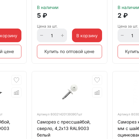
В наличии
В наличии
5
₽
2
₽
Цена за шт.
Цена за шт.
 корзину
В корзину
ой цене
Купить по оптовой цене
Купить
шт
Артикул
B00214201393907шт
Артикул
B030
йбой,
Саморез с прессшайбой,
Саморез 
9003
сверло, 4,2х13 RAL9003
мм с шайб
белый
оцинкова