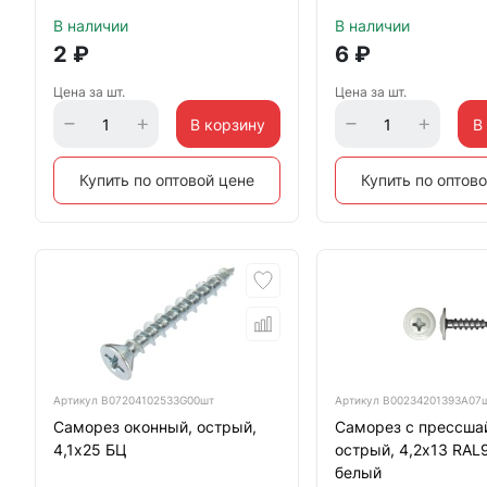
В наличии
В наличии
2
₽
6
₽
Цена за шт.
Цена за шт.
В корзину
В
Купить по оптовой цене
Купить по оптов
Артикул
B07204102533G00шт
Артикул
B00234201393A07
Саморез оконный, острый,
Саморез с прессша
4,1х25 БЦ
острый, 4,2х13 RAL
белый