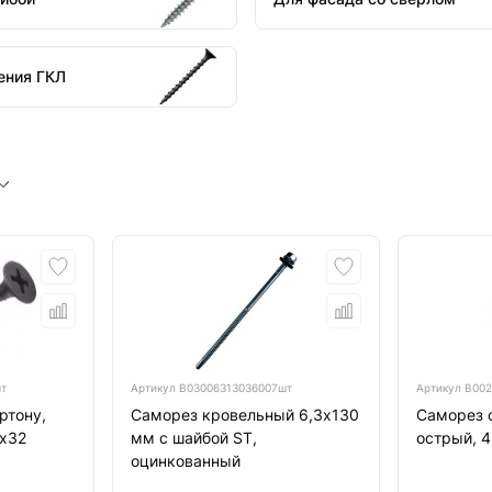
ения ГКЛ
шт
Артикул
B03006313036007шт
Артикул
B002
ртону,
Саморез кровельный 6,3х130
Саморез 
5х32
мм с шайбой ST,
острый, 4
оцинкованный