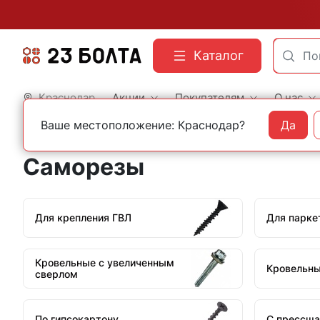
Каталог
Краснодар
Акции
Покупателям
О нас
Ваше местоположение: Краснодар?
Да
Главная
Строительный крепеж
Саморезы
Саморезы
Для крепления ГВЛ
Для парке
Кровельные с увеличенным
Кровельны
сверлом
По гипсокартону
С прессша