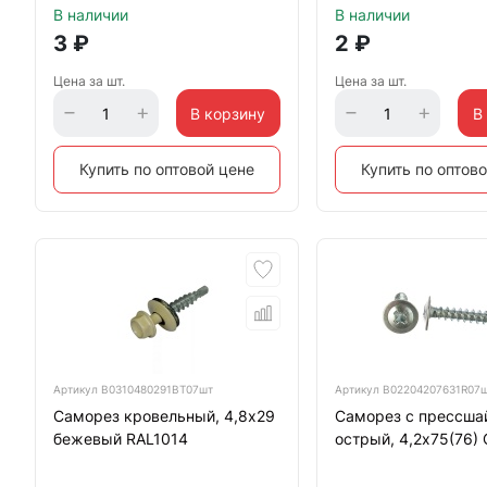
В наличии
В наличии
3
₽
2
₽
Цена за шт.
Цена за шт.
В корзину
В
Купить по оптовой цене
Купить по оптов
Артикул
B0310480291BT07шт
Артикул
B02204207631R07
Саморез кровельный, 4,8х29
Саморез с прессша
бежевый RAL1014
острый, 4,2х75(76)