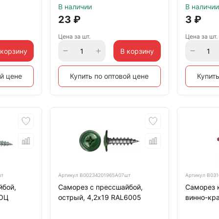
В наличии
В наличии
23
₽
3
₽
Цена за шт.
Цена за шт.
 корзину
В корзину
ой цене
Купить по оптовой цене
Купить
шт
Артикул
B00234201965A07шт
Артикул
B031
йбой,
Саморез с прессшайбой,
Саморез 
 ОЦ
острый, 4,2х19 RAL6005
винно-кр