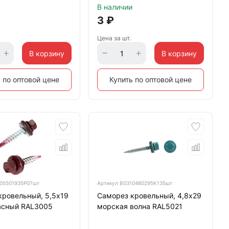
В наличии
3
₽
Цена за шт.
В корзину
В корзину
 по оптовой цене
Купить по оптовой цене
05501935P07шт
Артикул
B0310480295K135шт
кровельный, 5,5х19
Саморез кровельный, 4,8х29
асный RAL3005
морская волна RAL5021