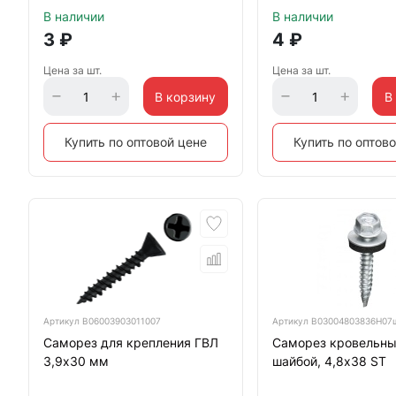
В наличии
В наличии
3
₽
4
₽
Цена за шт.
Цена за шт.
В корзину
В
Купить по оптовой цене
Купить по оптов
Артикул
B06003903011007
Артикул
B03004803836H07
Саморез для крепления ГВЛ
Саморез кровельны
3,9х30 мм
шайбой, 4,8х38 ST