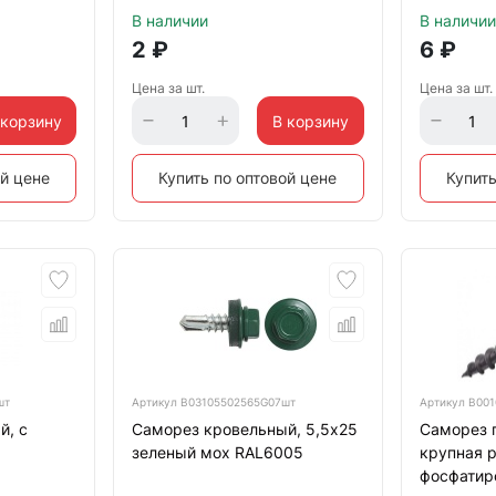
В наличии
В наличии
2
₽
6
₽
Цена за шт.
Цена за шт.
 корзину
В корзину
ой цене
Купить по оптовой цене
Купить
шт
Артикул
B03105502565G07шт
Артикул
B001
й, с
Саморез кровельный, 5,5х25
Саморез п
зеленый мох RAL6005
крупная р
фосфатир