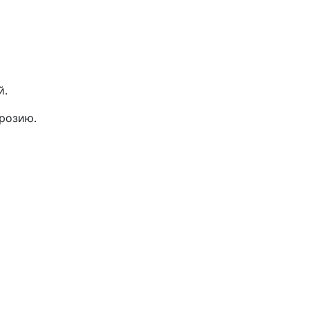
й.
розию.