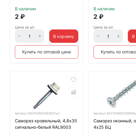
В наличии
В наличии
2
₽
2
₽
Цена за шт.
Цена за шт.
В корзину
В
Купить по оптовой цене
Купить по оптов
Артикул
B03104803593D07шт
Артикул
B07204002538000
Саморез кровельный, 4,8х35
Саморез оконный, о
сигнально-белый RAL9003
4х25 БЦ