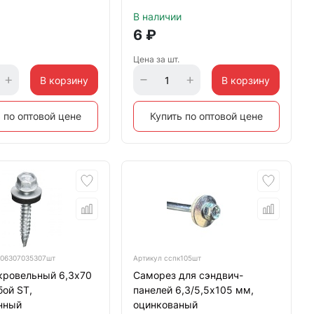
В наличии
6
₽
Цена за шт.
В корзину
В корзину
 по оптовой цене
Купить по оптовой цене
06307035307шт
Артикул
сспк105шт
кровельный 6,3х70
Саморез для сэндвич-
ой ST,
панелей 6,3/5,5х105 мм,
нный
оцинкованый