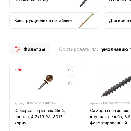
Конструкционные потайные
Для крепл
Фильтры
Сортировать по:
умолчанию
5
Артикул
B0021420198FE07шт
Артикул
B00103503217007
Саморез с прессшайбой,
Саморез по гипсока
сверло, 4,2х19 RAL8017
крупная резьба, 3,
коричн.
фосфатированный