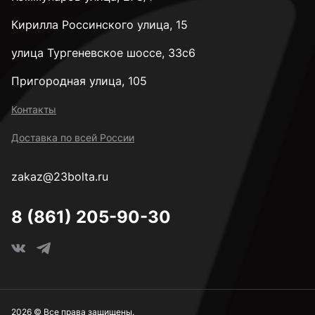
3,9 мм
Кирилла Россинского улица, 15
4 мм
улица Тургеневское шоссе, 33с6
Пригородная улица, 105
4,1 мм
Контакты
Доставка по всей России
4,2 мм
zakaz@23bolta.ru
4,5 мм
8 (861) 205-90-30
4,8 мм
5 мм
2026 © Все права защищены.