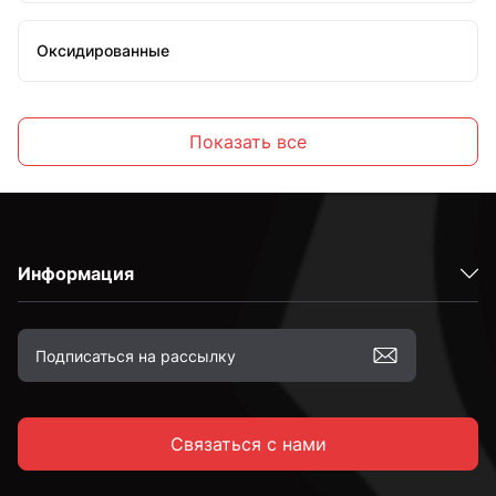
Оксидированные
Желтопассированные
Показать все
С шестигранной головкой
Информация
С полукруглой головкой
С потайной головкой
Связаться с нами
С тарельчатой головкой