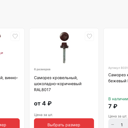
Артикул
B031
6 размеров
Саморез 
й, винно-
Саморез кровельный,
бежевый 
шоколадно-коричневый
RAL8017
В наличии
от
4
₽
7
₽
Цена за шт.
Цена за шт.
мер
Выбрать размер