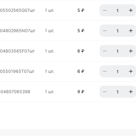
105502565G07шт
1 шт.
5 ₽
104802965N07шт
1 шт.
5 ₽
104803565F07шт
1 шт.
6 ₽
105501965T07шт
1 шт.
6 ₽
304807065398
1 шт.
9 ₽