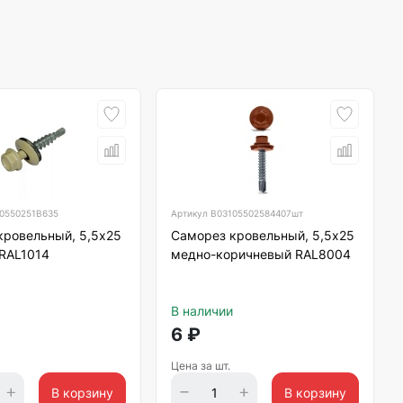
0550251B635
Артикул
B03105502584407шт
кровельный, 5,5х25
Саморез кровельный, 5,5х25
RAL1014
медно-коричневый RAL8004
В наличии
6
₽
Цена за шт.
В корзину
В корзину