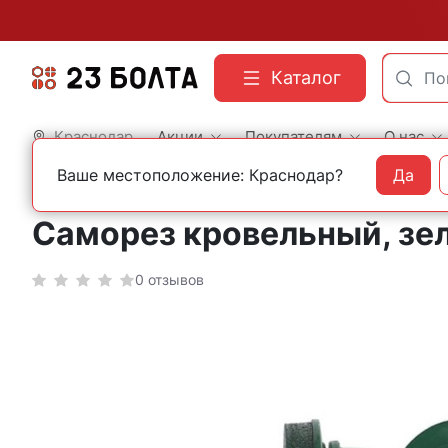
Каталог
Краснодар
Акции
Покупателям
О нас
Ваше местоположение: Краснодар?
Да
Главная
Строительный крепеж
Саморезы
Кровельные с шайбой
С шайбой
Саморез кровельный, зе
0 отзывов