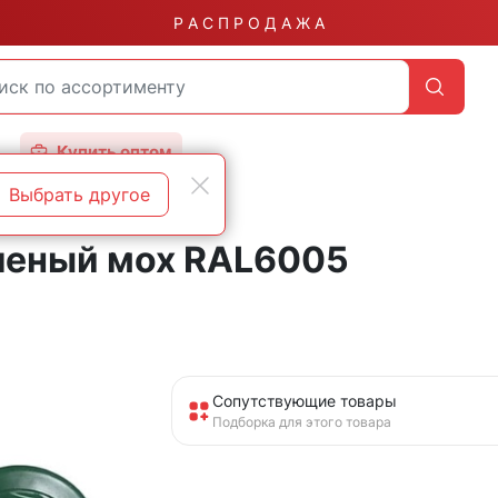
Р А С П Р О Д А Ж А
Купить оптом
Выбрать другое
 металл-дерево класс прочности 5.5
леный мох RAL6005
Сопутствующие товары
Подборка для этого товара