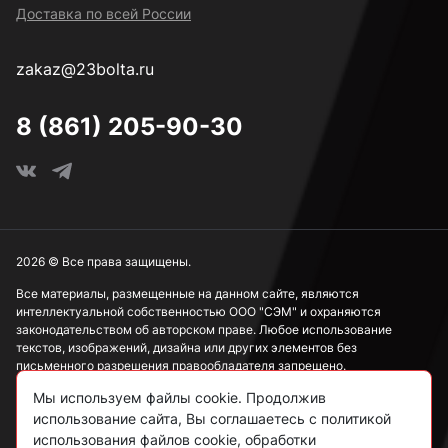
Доставка по всей России
4,2 мм
zakaz@23bolta.ru
4,5 мм
8 (861) 205-90-30
4,8 мм
5 мм
2026 © Все права защищены.
Все материалы, размещенные на данном сайте, являются
интеллектуальной собственностью ООО "СЭМ" и охраняются
5,5 мм
законодательством об авторском праве. Любое использование
текстов, изображений, дизайна или других элементов без
письменного разрешения правообладателя запрещено.
6 мм
Мы используем файлы cookie. Продолжив
Информация, представленная на сайте, носит исключительно
использование сайта, Вы соглашаетесь с политикой
ознакомительный характер и не может рассматриваться как
публичная оферта в соответствии со ст. 437 ГК РФ.
использования файлов cookie, обработки