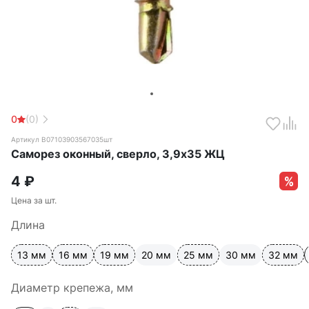
0
(0)
Артикул B07103903567035шт
Саморез оконный, сверло, 3,9х35 ЖЦ
4
₽
Цена за шт.
Длина
13 мм
16 мм
19 мм
20 мм
25 мм
30 мм
32 мм
Диаметр крепежа, мм