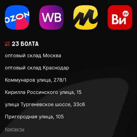
3 мм
3,2 мм
оптовый склад Москва
3,5 мм
оптовый склад Краснодар
Коммунаров улица, 278/1
3,9 мм
Кирилла Россинского улица, 15
4 мм
улица Тургеневское шоссе, 33с6
Пригородная улица, 105
4,1 мм
Контакты