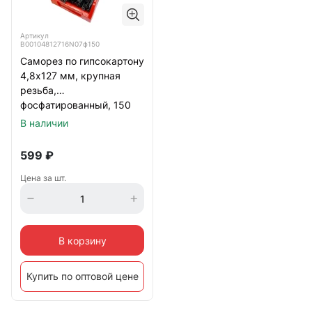
Артикул
B00104812716N07ф150
Саморез по гипсокартону
4,8х127 мм, крупная
резьба,
фосфатированный, 150
шт. в контейнере
В наличии
599
₽
Цена за шт.
В корзину
Купить по оптовой цене