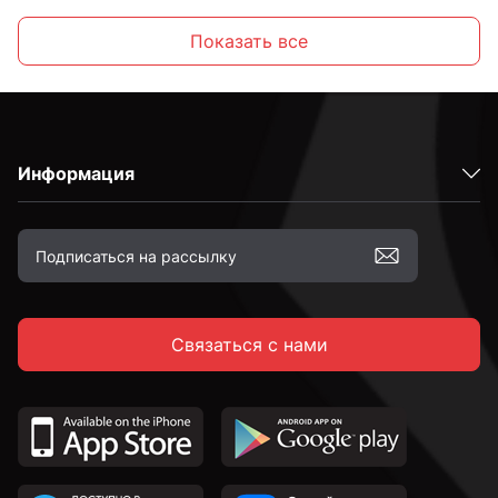
М6
Показать все
М8
Информация
М10
М12
Связаться с нами
М16