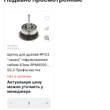
Артикул
20201003
Щетка для дрелей №103
"чашка" гофрированная
хв6мм 63мм RPM4500
S0,3 Профоснастка
Мастер
Нет в наличии
Актуальную цену
можно уточнить у
менеджера