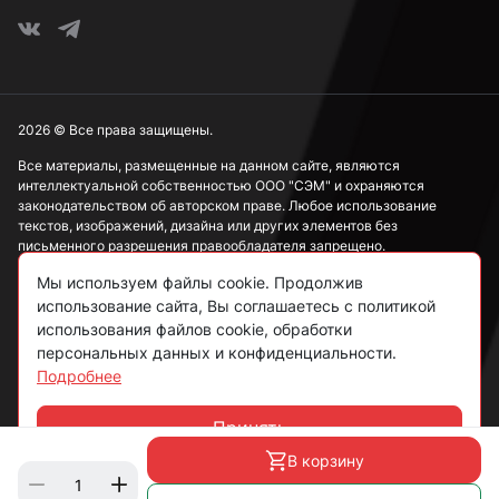
2026 © Все права защищены.
Все материалы, размещенные на данном сайте, являются
интеллектуальной собственностью ООО "СЭМ" и охраняются
законодательством об авторском праве. Любое использование
текстов, изображений, дизайна или других элементов без
письменного разрешения правообладателя запрещено.
Мы используем файлы cookie. Продолжив
Информация, представленная на сайте, носит исключительно
ознакомительный характер и не может рассматриваться как
использование сайта, Вы соглашаетесь с политикой
публичная оферта в соответствии со ст. 437 ГК РФ.
использования файлов cookie, обработки
персональных данных и конфиденциальности.
Подробнее
Политика конфиденциальности
Согласие на обработку данных
Принять
Чат
Пользовательское соглашение
В корзину