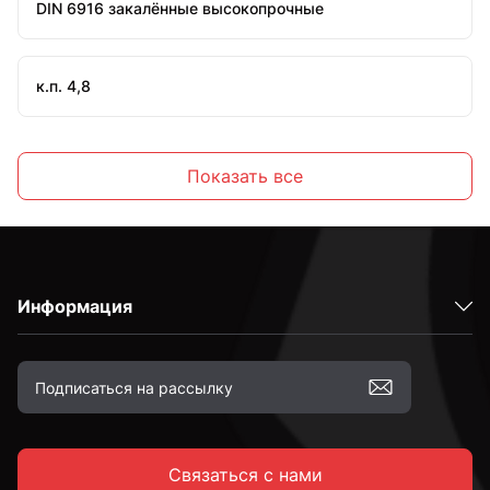
DIN 6916 закалённые высокопрочные
к.п. 4,8
к.п. 5
Показать все
к.п. 5,8
Информация
М3
М4
Связаться с нами
М5