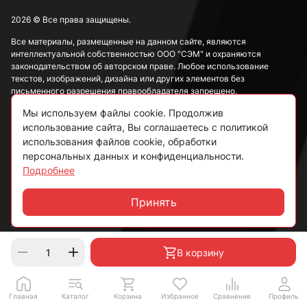
М42
2026 © Все права защищены.
Все материалы, размещенные на данном сайте, являются
интеллектуальной собственностью ООО "СЭМ" и охраняются
М48
законодательством об авторском праве. Любое использование
текстов, изображений, дизайна или других элементов без
письменного разрешения правообладателя запрещено.
Мы используем файлы cookie. Продолжив
Информация, представленная на сайте, носит исключительно
использование сайта, Вы соглашаетесь с политикой
ознакомительный характер и не может рассматриваться как
публичная оферта в соответствии со ст. 437 ГК РФ.
использования файлов cookie, обработки
персональных данных и конфиденциальности.
Подробнее
Политика конфиденциальности
Согласие на обработку данных
Принять
Чат
Пользовательское соглашение
В корзину
Главная
Каталог
Корзина
Избранное
Сравнение
Профиль