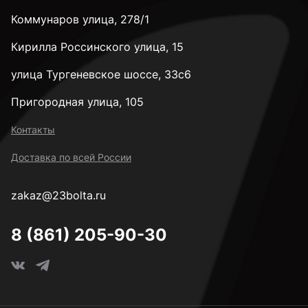
Коммунаров улица, 278/1
М16
Кирилла Россинского улица, 15
М20
улица Тургеневское шоссе, 33с6
Пригородная улица, 105
М22
Контакты
Доставка по всей России
М24
zakaz@23bolta.ru
М30
8 (861) 205-90-30
М36