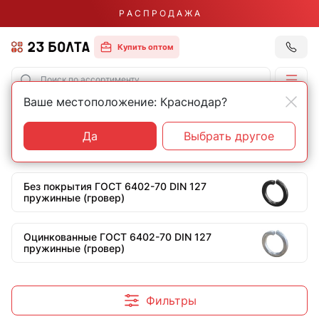
Р А С П Р О Д А Ж А
Купить оптом
Ваше местоположение: Краснодар?
Главная
Строительный крепеж
Шайбы
ГОСТ 6402-70 DIN 127 пружинные (гров
Шайбы ГОСТ 6402-70 DIN 127
Да
Выбрать другое
пружинные (гровер)
Без покрытия ГОСТ 6402-70 DIN 127
пружинные (гровер)
Оцинкованные ГОСТ 6402-70 DIN 127
пружинные (гровер)
Фильтры