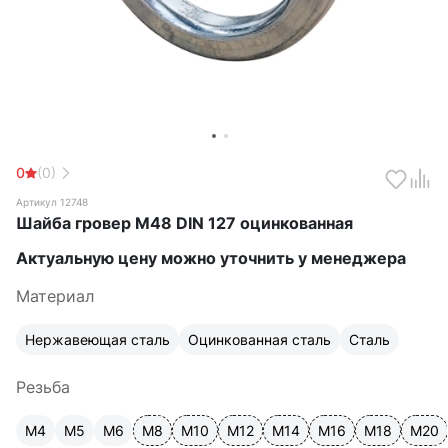
0
(0)
Артикул 12748
Шайба гровер М48 DIN 127 оцинкованная
Актуальную цену можно уточнить у менеджера
Материал
Нержавеющая сталь
Оцинкованная сталь
Сталь
Резьба
М4
М5
М6
М8
М10
М12
М14
М16
М18
М20