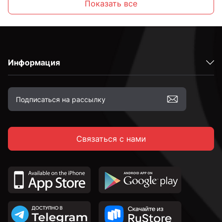
Показать все
к.п. 5,8
Информация
М3
М4
Связаться с нами
М5
М5.5
М6