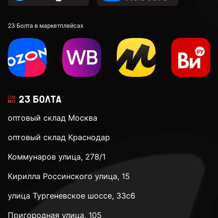
М8
23 Болта в маркетплейсах
М10
М12
оптовый склад Москва
М14
оптовый склад Краснодар
Коммунаров улица, 278/1
М16
Кирилла Россинского улица, 15
М20
улица Тургеневское шоссе, 33с6
Пригородная улица, 105