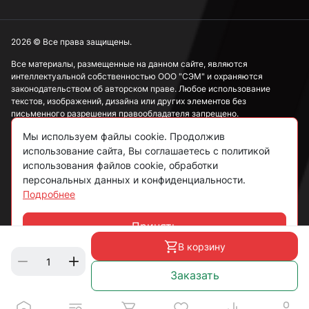
2026 © Все права защищены.
Все материалы, размещенные на данном сайте, являются
интеллектуальной собственностью ООО "СЭМ" и охраняются
законодательством об авторском праве. Любое использование
текстов, изображений, дизайна или других элементов без
письменного разрешения правообладателя запрещено.
Мы используем файлы cookie. Продолжив
Информация, представленная на сайте, носит исключительно
ознакомительный характер и не может рассматриваться как
использование сайта, Вы соглашаетесь с политикой
публичная оферта в соответствии со ст. 437 ГК РФ.
использования файлов cookie, обработки
персональных данных и конфиденциальности.
Подробнее
Политика конфиденциальности
Согласие на обработку данных
Принять
Чат
Пользовательское соглашение
В корзину
Заказать