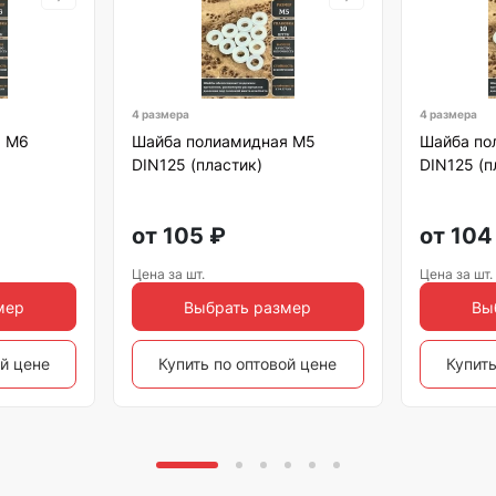
4 размера
4 размера
я М6
Шайба полиамидная М5
Шайба по
DIN125 (пластик)
DIN125 (п
от
105
₽
от
104
Цена за шт.
Цена за шт.
мер
Выбрать размер
Вы
ой цене
Купить по оптовой цене
Купить