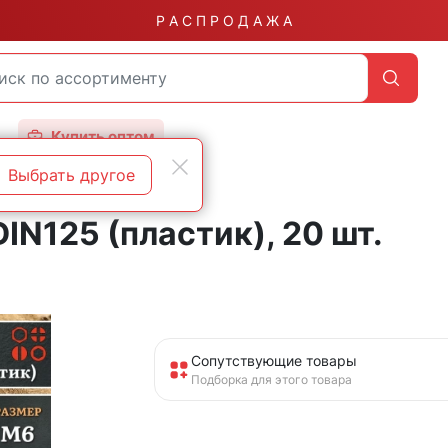
Р А С П Р О Д А Ж А
Купить оптом
Выбрать другое
N125 (пластик), 20 шт.
Сопутствующие товары
Подборка для этого товара