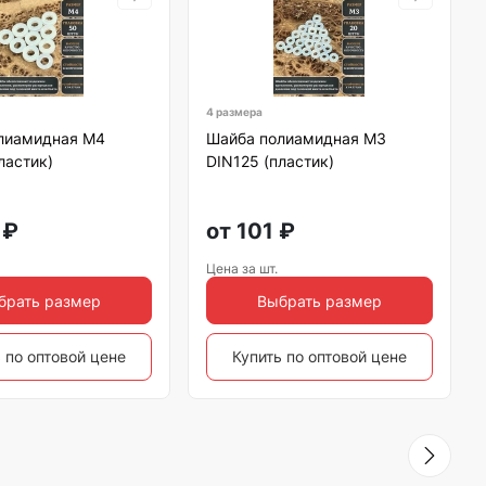
4 размера
лиамидная М4
Шайба полиамидная М3
ластик)
DIN125 (пластик)
₽
от
101
₽
Цена за шт.
брать размер
Выбрать размер
 по оптовой цене
Купить по оптовой цене