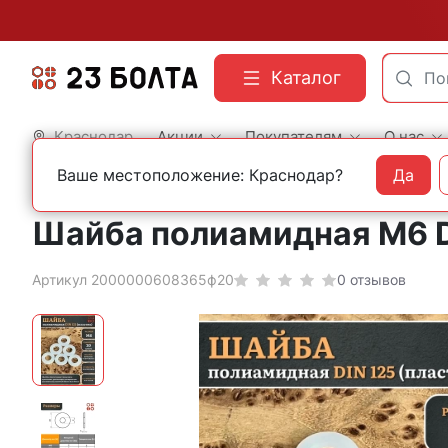
Каталог
Краснодар
Акции
Покупателям
О нас
Ваше местоположение: Краснодар?
Да
Главная
Фасованный крепеж
Шайбы
Шайба полиамидная М6 DI
Артикул 2000000608365ф20
0 отзывов