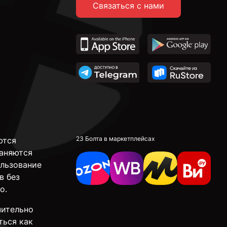
Связаться с нами
23 Болта в маркетплейсах
ются
аняются
ользование
в без
о.
чительно
ться как