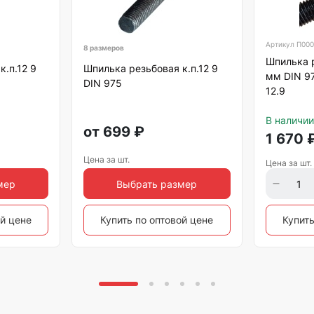
Артикул
П000
8 размеров
Шпилька 
к.п.12 9
Шпилька резьбовая к.п.12 9
мм DIN 9
DIN 975
12.9
В наличии
от
699
₽
1 670
Цена за шт.
Цена за шт.
мер
Выбрать размер
ой цене
Купить по оптовой цене
Купить