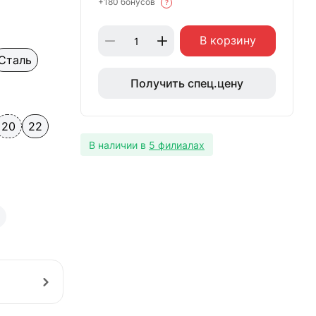
+180 бонусов
?
В корзину
Сталь
Получить спец.цену
20
22
В наличии в
5 филиалах
2