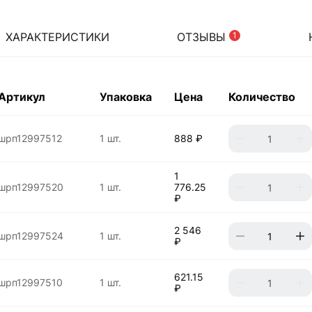
ХАРАКТЕРИСТИКИ
ОТЗЫВЫ
1
Артикул
Упаковка
Цена
Количество
шрп12997512
1 шт.
888 ₽
1
шрп12997520
1 шт.
776.25
₽
2 546
шрп12997524
1 шт.
₽
621.15
шрп12997510
1 шт.
₽