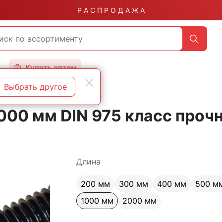
Р А С П Р О Д А Ж А
Купить оптом
Выбрать другое
00 мм DIN 975 класс прочн
Длина
200 мм
300 мм
400 мм
500 м
1000 мм
2000 мм