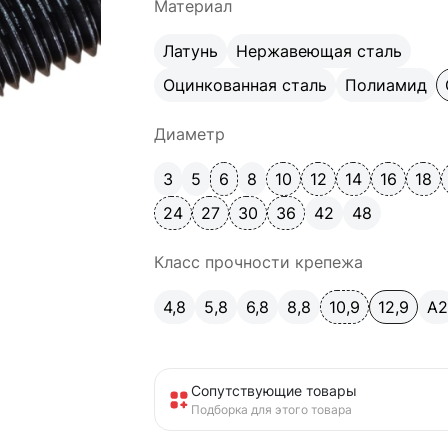
Материал
Латунь
Нержавеющая сталь
Оцинкованная сталь
Полиамид
Диаметр
3
5
6
8
10
12
14
16
18
24
27
30
36
42
48
Класс прочности крепежа
4,8
5,8
6,8
8,8
10,9
12,9
A
Сопутствующие товары
Подборка для этого товара