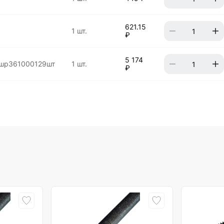
621.15
1 шт.
₽
5 174
шр361000129шт
1 шт.
₽