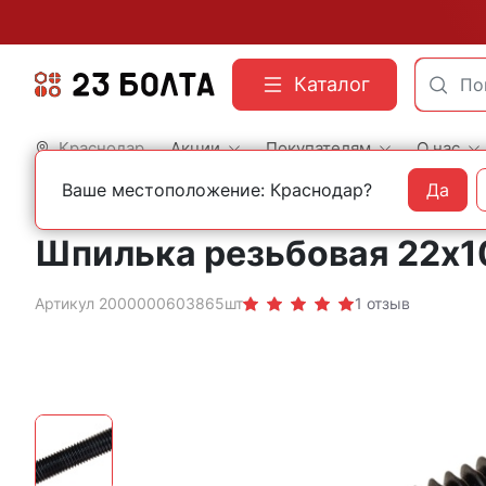
Каталог
Краснодар
Акции
Покупателям
О нас
Ваше местоположение: Краснодар?
Да
Главная
Строительный крепеж
Шпильки резьбовые
Класс прочности 12.9
Шпилька резьбовая 22х10
Артикул 2000000603865шт
1 отзыв