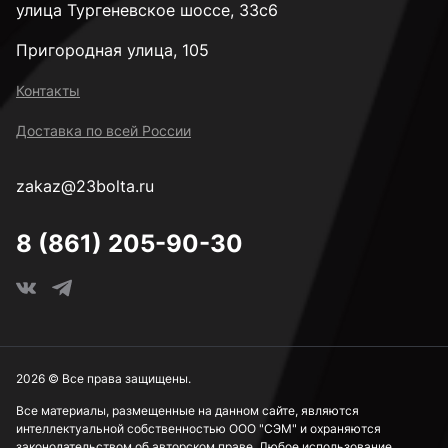
М48
улица Тургеневское шоссе, 33с6
Пригородная улица, 105
Высокопрочные М6
Контакты
Доставка по всей России
Высокопрочные М8
zakaz@23bolta.ru
Высокопрочные М10
8 (861) 205-90-30
Высокопрочные М12
Высокопрочные М14
2026 © Все права защищены.
Все материалы, размещенные на данном сайте, являются
интеллектуальной собственностью ООО "СЭМ" и охраняются
Высокопрочные М16
законодательством об авторском праве. Любое использование