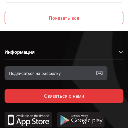
М8
Показать все
М10
Информация
М12
М14
Связаться с нами
М16
М18