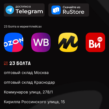
М20
М22
23 Болта в маркетплейсах
М24
М30
оптовый склад Москва
М36
оптовый склад Краснодар
Коммунаров улица, 278/1
М42
Кирилла Россинского улица, 15