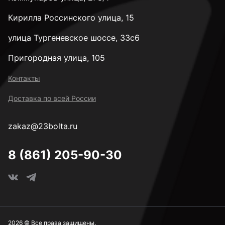
М42
Кирилла Россинского улица, 15
М48
улица Тургеневское шоссе, 33с6
Пригородная улица, 105
Высокопрочные М6
Контакты
Доставка по всей России
Высокопрочные М8
zakaz@23bolta.ru
Высокопрочные М10
8 (861) 205-90-30
Высокопрочные М12
Высокопрочные М14
2026 © Все права защищены.