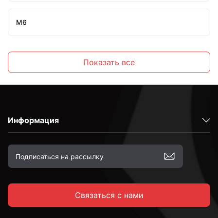
М6
М8
Показать все
М10
Информация
М12
М14
Связаться с нами
М16