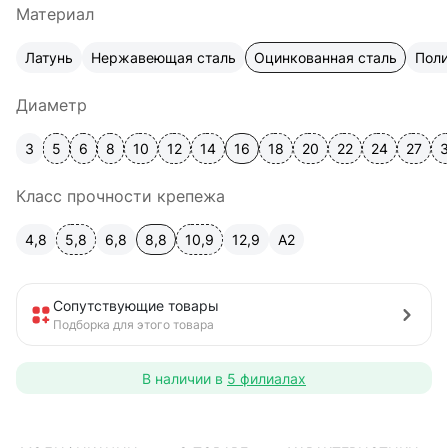
Материал
Латунь
Нержавеющая сталь
Оцинкованная сталь
Пол
Диаметр
3
5
6
8
10
12
14
16
18
20
22
24
27
Класс прочности крепежа
4,8
5,8
6,8
8,8
10,9
12,9
A2
Сопутствующие товары
Подборка для этого товара
В наличии в
5 филиалах