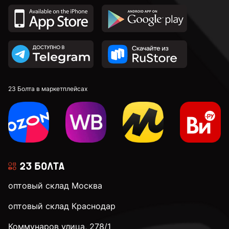
М18
М20
М22
23 Болта в маркетплейсах
М24
М30
оптовый склад Москва
М36
оптовый склад Краснодар
Коммунаров улица, 278/1