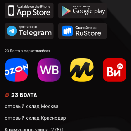
М18
М20
М22
23 Болта в маркетплейсах
М24
М30
оптовый склад Москва
М36
оптовый склад Краснодар
Коммунаров улица, 278/1