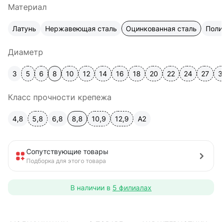
Материал
Латунь
Нержавеющая сталь
Оцинкованная сталь
Пол
Диаметр
3
5
6
8
10
12
14
16
18
20
22
24
27
Класс прочности крепежа
4,8
5,8
6,8
8,8
10,9
12,9
A2
Сопутствующие товары
Подборка для этого товара
В наличии в
5 филиалах