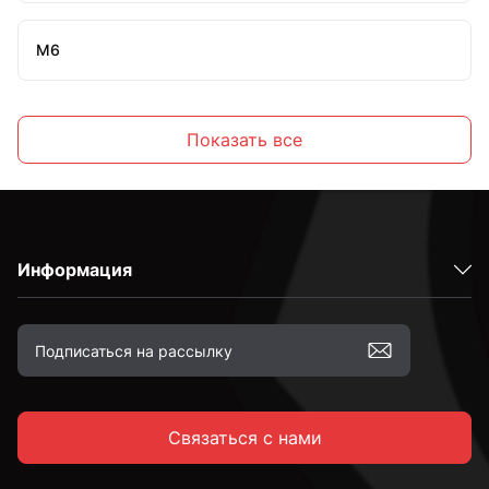
М6
М8
Показать все
М10
Информация
М12
М14
Связаться с нами
М16