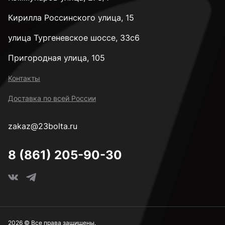
М42
Кирилла Россинского улица, 15
М48
улица Тургеневское шоссе, 33с6
Пригородная улица, 105
Высокопрочные М6
Контакты
Доставка по всей России
Высокопрочные М8
zakaz@23bolta.ru
Высокопрочные М10
8 (861) 205-90-30
Высокопрочные М12
Высокопрочные М14
2026 © Все права защищены.