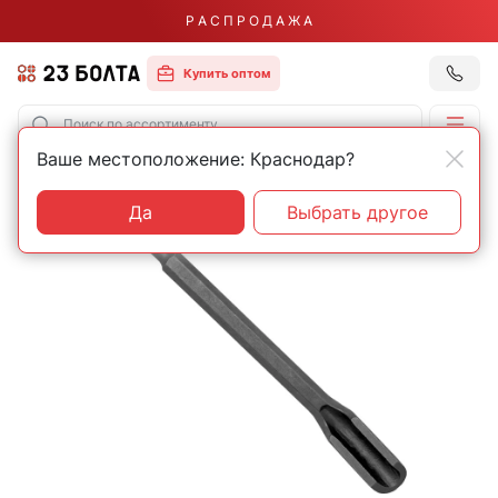
Р А С П Р О Д А Ж А
Купить оптом
Ваше местоположение: Краснодар?
Главная
Строительный инструмент
Прочий инструмент
Да
Выбрать другое