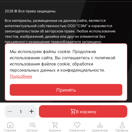
2026 © Все права защищены.
Все материалы, размещенные на данном сайте, являются
интеллектуальной собственностью ООО "СЭМ" и охраняются
законодательством об авторском праве. Любое использование
текстов, изображений, дизайна или других элементов без
письменного разрешения правообладателя запрещено.
Мы используем файлы cookie. Продолжив
Информация, представленная на сайте, носит исключительно
ознакомительный характер и не может рассматриваться как
использование сайта, Вы соглашаетесь с политикой
публичная оферта в соответствии со ст. 437 ГК РФ.
использования файлов cookie, обработки
персональных данных и конфиденциальности.
Подробнее
Политика конфиденциальности
Согласие на обработку данных
Принять
Чат
Пользовательское соглашение
В корзину
Главная
Каталог
Корзина
Избранное
Сравнение
Профиль